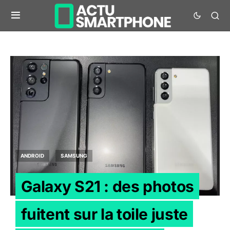
ANDROID
SAMSUNG
Galaxy S21 : des photos
fuitent sur la toile juste