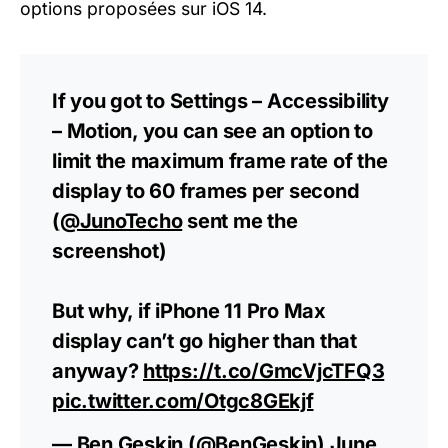
options proposées sur iOS 14.
If you got to Settings – Accessibility
– Motion, you can see an option to
limit the maximum frame rate of the
display to 60 frames per second
(
@JunoTecho
sent me the
screenshot)
But why, if iPhone 11 Pro Max
display can’t go higher than that
anyway?
https://t.co/GmcVjcTFQ3
pic.twitter.com/Otgc8GEkjf
— Ben Geskin (@BenGeskin)
June