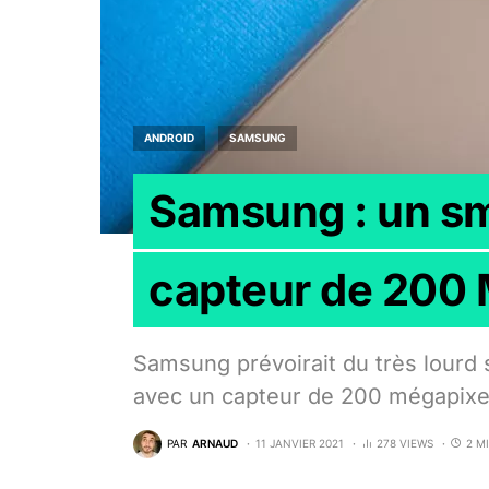
ANDROID
SAMSUNG
Samsung : un s
capteur de 200 
Samsung prévoirait du très lourd s
avec un capteur de 200 mégapixe
PAR
ARNAUD
11 JANVIER 2021
278 VIEWS
2 M