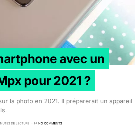
martphone avec un
Mpx pour 2021 ?
ur la photo en 2021. Il préparerait un appareil
ls.
INUTES DE LECTURE
NO COMMENTS