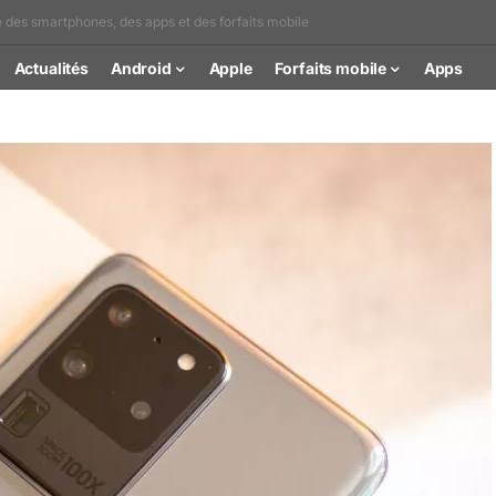
é des smartphones, des apps et des forfaits mobile
Actualités
Android
Apple
Forfaits mobile
Apps