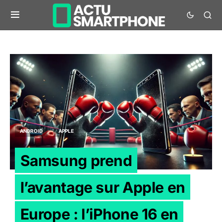
ANDROID
APPLE
Samsung prend
l’avantage sur Apple en
Europe : l’iPhone 16 en